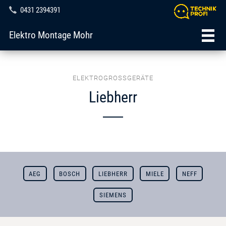
0431 2394391
Elektro Montage Mohr
ELEKTROGROSSGERÄTE
Liebherr
AEG
BOSCH
LIEBHERR
MIELE
NEFF
SIEMENS